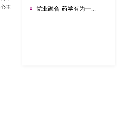
中心主
党业融合 药学有为——郑大三附院药学部开展2026年党建业务融合工作推进会