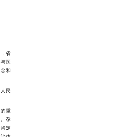
来，省
参与医
观念和
省人民
全的重
节。孕
分肯定
救治体