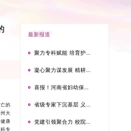
的
news
最新报道
聚力专科赋能 培育护理英才——郑大三附院举办2026年中华护理学会新生儿专科护士临床实践培训班开班典礼
凝心聚力谋发展 精耕专科启新篇——河南省妇幼保健院乳腺甲状腺外科召开专科高质量发展专题研讨会
喜报！河南省妇幼保健院获评爱婴医院妇幼保健人员岗位胜任力考核先进单位
省级专家下沉基层 义诊服务暖民心——郑州大学第三附属医院杨红星到滑县小铺镇卫生院开展义诊活动
死亡的
郑州大
生健康
党建引领聚合力 校院融合谱新篇——“教研协同·药创未来”联建活动在郑州大学药学院成功举办
学科专