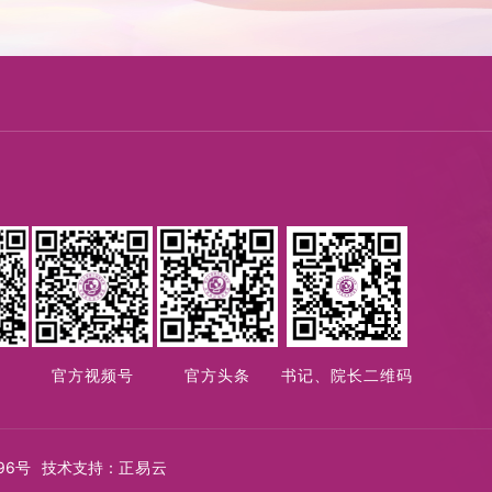
手
官方视频号
官方头条
书记、院长二维码
96号
技术支持：
正易云