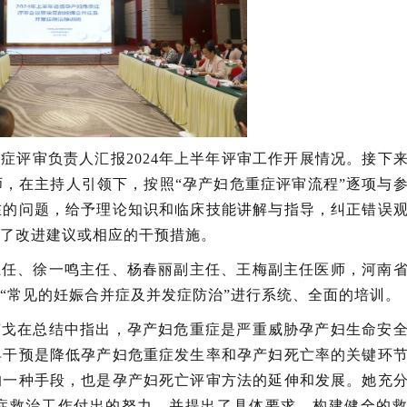
症评审负责人汇报2024年上半年评审工作开展情况。接下
，在主持人引领下，按照“孕产妇危重症评审流程”逐项与
在的问题，给予理论知识和临床技能讲解与指导，纠正错误
了改进建议或相应的干预措施。
主任、徐一鸣主任、杨春丽副主任、王梅副主任医师，河南
“常见的妊娠合并症及并发症防治”进行系统、全面的培训。
英戈在总结中指出，孕产妇危重症是严重威胁孕产妇生命安
早干预是降低孕产妇危重症发生率和孕产妇死亡率的关键环
的一种手段，也是孕产妇死亡评审方法的延伸和发展。她充
症救治工作付出的努力，并提出了具体要求，构建健全的