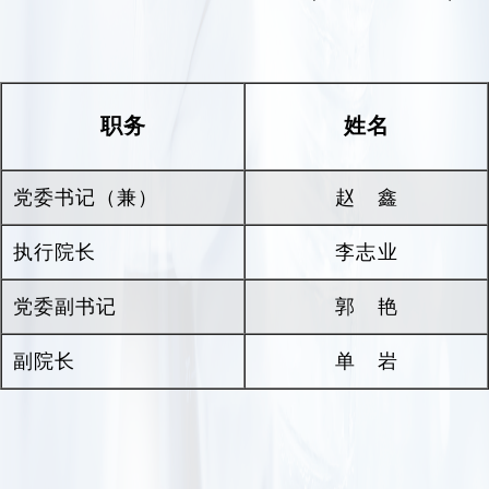
产妇死亡率、婴儿死亡率和
5
岁以下儿童死亡率明
显下降作出了积极贡献，获得全省人民的认可和
肯定。
职务
姓名
近年来，医院先后荣获全国妇幼工作先进单
位、全国优秀爱婴医院、全国创建文明行业先进
单位、全国医药卫生系统先进集体、全国医院文
党委书记（兼）
赵鑫
化建设先进单位、河南省五一劳动奖状、河南省
执行院长
医院行风建设先进单位、河南省群众满意医院、
李志业
河南省医院“十大指标”先进单位、河南省医院管
党委副书记
郭艳
理年活动综合评价先进单位、河南省卫生文化建
设工程先进单位、郑州大学先进基层党组织等多
副院长
单岩
项荣誉称号。
面向未来，医院将按照现代医院管理要求，乘
着二十大的东风，以习近平新时代中国特色社会
主义思想为指引，紧抓发展机遇，加快推进国家