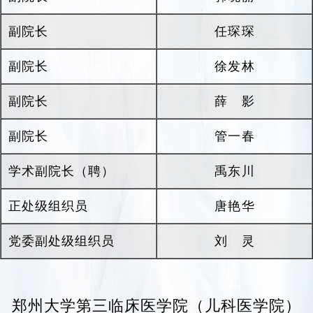
医院承担着郑州大学博士研究生、硕士研究
副院长
任琛琛
生、本科生和留学生的教学任务。作为郑州大学
儿科医学院，医院从1983年开始一直承担着儿科
副院长
徐发林
医学系的招生和培养工作，目前有儿科学和临床
医学（5加3一体化儿科学）专业学生共339人。
副院长
薛 影
2021
年儿科学专业获批河南省一流本科专业，
副院长
2022
年，郑州大学依托我院，设置郑州大学儿科
管一春
医学院，依托一流的师资队伍和国家住培基地、
学术副院长（聘）
禹东川
国家规培基地，为省内外源源不断地输送培养医
学人才。
正处级组织员
唐艳华
我院作为省级三级甲等妇幼保健院，目前承担
党委副处级组织员
刘 灵
着全省妇女儿童的医疗、保健以及妇产儿童专业
技术人员的业务培训和技术指导任务，致力于提
升妇幼健康服务水平。积极履行公共卫生职能，
郑州大学第三临床医学院（儿科医学院）
持续开展
“
两癌
”“
两筛
”
民生实事工作，为全省孕