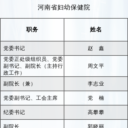
5000万元以上，累计获批国家自然科学基金项目
河南省妇幼保健院
22项（含区域创新发展联合基金重点支持项目1
项）、国家重点研发计划“生育健康及妇女儿童健
职务
姓名
康保障”
重点专项课题2项、省部级重大项目17
项。以第一作者或通讯作者（含共同）身份发表
高水平SCI论文600余篇（含中科院一区文章近50
党委书记
赵鑫
篇）、中华系列期刊论文200余篇。累计获得科技
党委正处级组织员、党委
成果奖励68项，包括河南省科学技术进步奖二等
副书记、副院长（主持行
周文平
奖8项、中国妇幼健康科学技术奖一等奖1项。
政工作）
作为郑州大学神经科学研究院依托单位，医院
副院长（兼）
李志业
通过整合郑州大学神经科学与行为学科相关研究
党委副书记、工会主席
党 楠
团队，凝练六个研究方向及学科带头人，推进神
经科学与行为学学科，促进临床神经专科能力建
纪委书记
高攀攀
设。2026年1月，郑州大学神经科学与行为学学科
ESI排名为全球前2.69‰。
副院长
郭晓丽