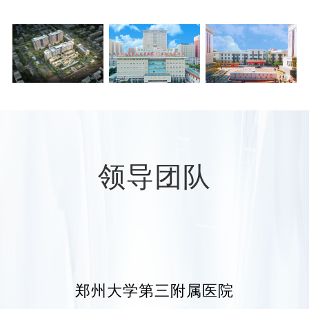
医院基本形成一院两区布局，功能清晰，定位
准确，交通便利，环境幽雅。占地面积近300亩，
分为院本部（郑州市二七区康复前街7号、54
号）、东院区（河南省
郑州市中牟县广成街60
号
）。编制床位2800张，目
前
开放床位2250张
。
医院现有职工3000余人，高级职称451人，硕
士及以上人员1405人，博士148人，培养各类国家
级省级高层次人才68名。全职引进高层次人才8
领导团队
名，柔性引进高层次人才49名，包括国家级高层
次人才13名。享受国务院及省政府特殊津贴专
家、河南省优秀专家、河南省学术技术带头人等
52名。
医院始终秉持“科技兴院”战略，拥有完备的科
研平台、成熟的科研队伍，科研产出丰硕。“十四
郑州大学第三附属医院
五”期间，年度科研项目立项经费从800万元增至