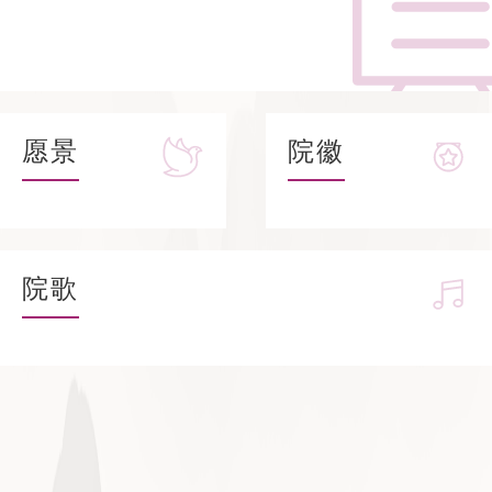
愿景
院徽
院歌