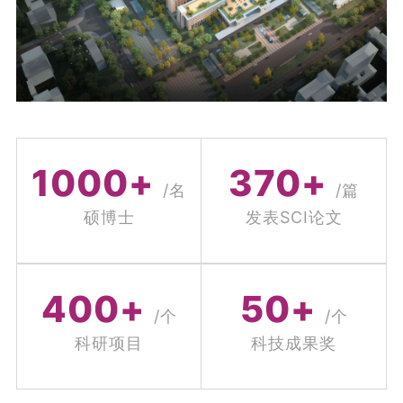
医学影像科、临床药学科）、省级特色专科5个
（婴幼儿复杂先心病诊疗、超早产儿诊疗、乳腺
炎、神经发育障碍、不孕不育）、省级质量控制
中心4个，博士学位点7个，硕士学位点11个，博
士后科研流动站1个，博士后科研工作站1个，博
士生导师26人，硕士生导师178人。此外，还拥有
41个科技创新平台：1个河南省重点实验室，2个
1000
+
370
+
河南省临床医学研究中心，4个河南省国际联合实
/名
/篇
验室，3个河南省工程技术研究中心，8个河南省
硕博士
发表SCI论文
工程研究中心，7个医学重点实验室，12个市级重
点实验室，2个国家重点实验室河南分中心，2个
先进医学研究中心。
400
+
50
+
/个
/个
2023年、2024年，医院连续获得国考最高等
科研项目
科技成果奖
级，技术实力雄厚，综合实力跃居全国妇幼保健
院前列。