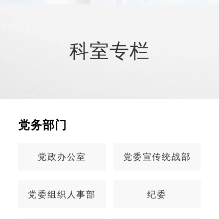
区域医疗中心建设，统筹两个院区建设与发展，
踔厉奋发、勇毅前行，向着建设全国一流妇幼保
健院的目标奋楫前行，共同创造更加美好的明
科室专栏
天。（数据截止到
2026
年
3
月）
党务部门
党政办公室
党委宣传统战部
党委组织人事部
纪委