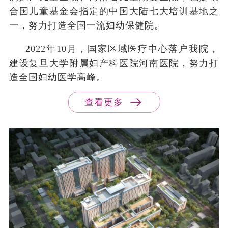
合国儿童基金会指定的中国大陆七大培训基地之
一，努力打造全国一流妇幼保健院。
2022
年
10
月，国家区域医疗中心落户我院，
建设复旦大学附属妇产科医院河南医院，努力打
造全国妇幼医学高峰。
医院高度重视专科学科建设，妇科、产科、儿
查看更多
内科、儿外科为四大主流专业，妇幼专科特色鲜
明。拥有国家临床重点专科建设项目2个（妇科、
产科）、国家级保健特色专科5个、国家级示范基
地1个、国家级特色诊疗中心1个、国家级培训基
地16个；省医学重点（培育）学科24个、省教育
厅重点学科（新兴交叉学科）2个、省级临床重点
专科10个（儿科、康复医学科、妇产科、小儿外
科、护理专科、麻醉科、医学检验科、病理科、