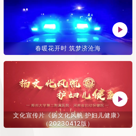
春暖花开时 筑梦济沧海
文化宣传片《扬文化风帆 护妇儿健康》
（20230412版）