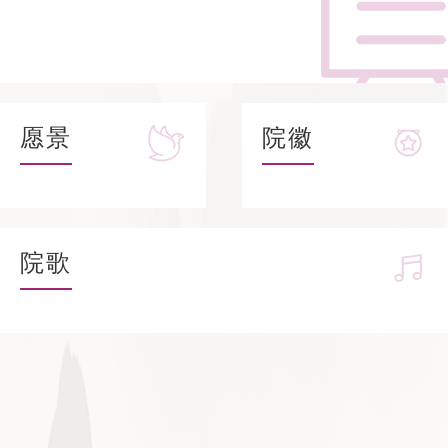
愿景
院徽
院歌