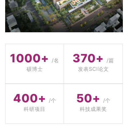
医学影像科、临床药学科）、省级特色专科5个
（婴幼儿复杂先心病诊疗、超早产儿诊疗、乳腺
炎、神经发育障碍、不孕不育）、省级质量控制
中心4个，博士学位点7个，硕士学位点11个，博
士后科研流动站1个，博士后科研工作站1个，博
士生导师26人，硕士生导师178人。此外，还拥有
41个科技创新平台：1个河南省重点实验室，2个
1000
+
370
+
河南省临床医学研究中心，4个河南省国际联合实
/名
/篇
验室，3个河南省工程技术研究中心，8个河南省
硕博士
发表SCI论文
工程研究中心，7个医学重点实验室，12个市级重
点实验室，2个国家重点实验室河南分中心，2个
先进医学研究中心。
400
+
50
+
/个
/个
2023年、2024年，医院连续获得国考最高等
科研项目
科技成果奖
级，技术实力雄厚，综合实力跃居全国妇幼保健
院前列。