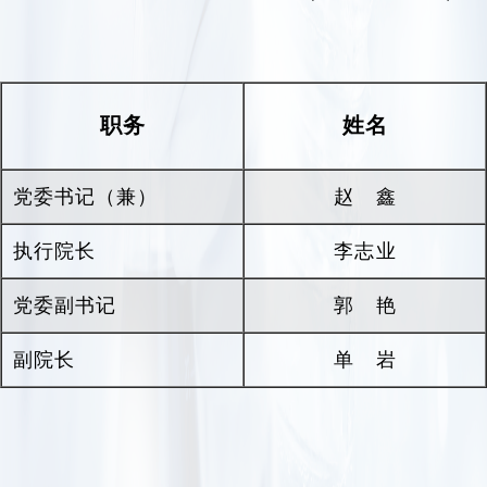
产妇死亡率、婴儿死亡率和
5
岁以下儿童死亡率明
显下降作出了积极贡献，获得全省人民的认可和
肯定。
职务
姓名
近年来，医院先后荣获全国妇幼工作先进单
位、全国优秀爱婴医院、全国创建文明行业先进
单位、全国医药卫生系统先进集体、全国医院文
党委书记（兼）
赵鑫
化建设先进单位、河南省五一劳动奖状、河南省
执行院长
医院行风建设先进单位、河南省群众满意医院、
李志业
河南省医院“十大指标”先进单位、河南省医院管
党委副书记
郭艳
理年活动综合评价先进单位、河南省卫生文化建
设工程先进单位、郑州大学先进基层党组织等多
副院长
单岩
项荣誉称号。
面向未来，医院将按照现代医院管理要求，乘
着二十大的东风，以习近平新时代中国特色社会
主义思想为指引，紧抓发展机遇，加快推进国家