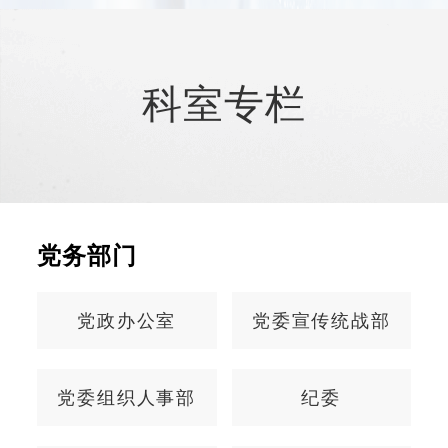
区域医疗中心建设，统筹两个院区建设与发展，
踔厉奋发、勇毅前行，向着建设全国一流妇幼保
健院的目标奋楫前行，共同创造更加美好的明
科室专栏
天。（数据截止到
2026
年
3
月）
党务部门
党政办公室
党委宣传统战部
党委组织人事部
纪委