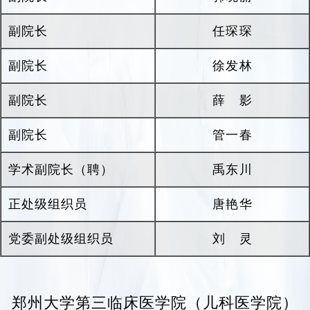
医院承担着郑州大学博士研究生、硕士研究
副院长
任琛琛
生、本科生和留学生的教学任务。作为郑州大学
儿科医学院，医院从1983年开始一直承担着儿科
副院长
徐发林
医学系的招生和培养工作，目前有儿科学和临床
医学（5加3一体化儿科学）专业学生共339人。
副院长
薛 影
2021
年儿科学专业获批河南省一流本科专业，
副院长
2022
年，郑州大学依托我院，设置郑州大学儿科
管一春
医学院，依托一流的师资队伍和国家住培基地、
学术副院长（聘）
禹东川
国家规培基地，为省内外源源不断地输送培养医
学人才。
正处级组织员
唐艳华
我院作为省级三级甲等妇幼保健院，目前承担
党委副处级组织员
刘 灵
着全省妇女儿童的医疗、保健以及妇产儿童专业
技术人员的业务培训和技术指导任务，致力于提
升妇幼健康服务水平。积极履行公共卫生职能，
郑州大学第三临床医学院（儿科医学院）
持续开展
“
两癌
”“
两筛
”
民生实事工作，为全省孕