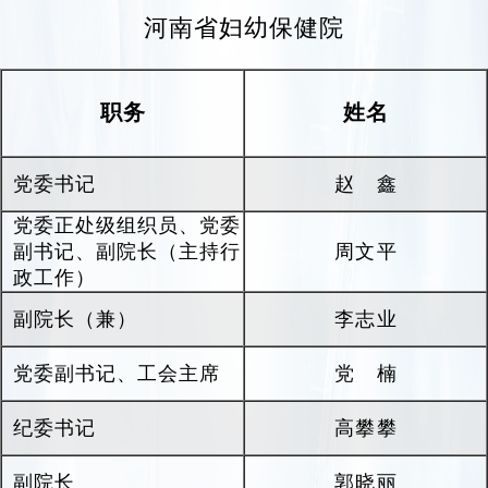
5000万元以上，累计获批国家自然科学基金项目
河南省妇幼保健院
22项（含区域创新发展联合基金重点支持项目1
项）、国家重点研发计划“生育健康及妇女儿童健
职务
姓名
康保障”
重点专项课题2项、省部级重大项目17
项。以第一作者或通讯作者（含共同）身份发表
高水平SCI论文600余篇（含中科院一区文章近50
党委书记
赵鑫
篇）、中华系列期刊论文200余篇。累计获得科技
党委正处级组织员、党委
成果奖励68项，包括河南省科学技术进步奖二等
副书记、副院长（主持行
周文平
奖8项、中国妇幼健康科学技术奖一等奖1项。
政工作）
作为郑州大学神经科学研究院依托单位，医院
副院长（兼）
李志业
通过整合郑州大学神经科学与行为学科相关研究
党委副书记、工会主席
党 楠
团队，凝练六个研究方向及学科带头人，推进神
经科学与行为学学科，促进临床神经专科能力建
纪委书记
高攀攀
设。2026年1月，郑州大学神经科学与行为学学科
ESI排名为全球前2.69‰。
副院长
郭晓丽