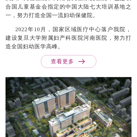
合国儿童基金会指定的中国大陆七大培训基地之
一，努力打造全国一流妇幼保健院。
2022
年
10
月，国家区域医疗中心落户我院，
建设复旦大学附属妇产科医院河南医院，努力打
造全国妇幼医学高峰。
医院高度重视专科学科建设，妇科、产科、儿
查看更多
内科、儿外科为四大主流专业，妇幼专科特色鲜
明。拥有国家临床重点专科建设项目2个（妇科、
产科）、国家级保健特色专科5个、国家级示范基
地1个、国家级特色诊疗中心1个、国家级培训基
地16个；省医学重点（培育）学科24个、省教育
厅重点学科（新兴交叉学科）2个、省级临床重点
专科10个（儿科、康复医学科、妇产科、小儿外
科、护理专科、麻醉科、医学检验科、病理科、