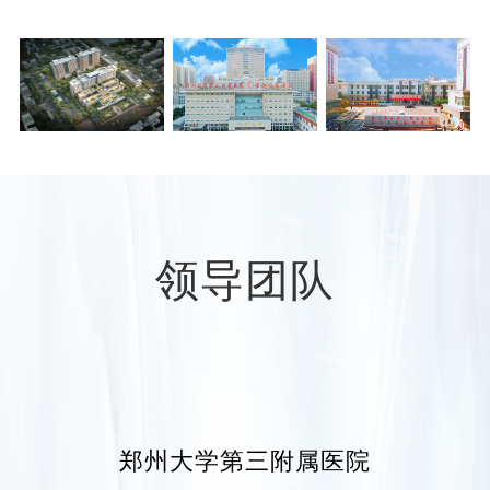
医院基本形成一院两区布局，功能清晰，定位
准确，交通便利，环境幽雅。占地面积近300亩，
分为院本部（郑州市二七区康复前街7号、54
号）、东院区（河南省
郑州市中牟县广成街60
号
）。编制床位2800张，目
前
开放床位2250张
。
医院现有职工3000余人，高级职称451人，硕
士及以上人员1405人，博士148人，培养各类国家
级省级高层次人才68名。全职引进高层次人才8
领导团队
名，柔性引进高层次人才49名，包括国家级高层
次人才13名。享受国务院及省政府特殊津贴专
家、河南省优秀专家、河南省学术技术带头人等
52名。
医院始终秉持“科技兴院”战略，拥有完备的科
研平台、成熟的科研队伍，科研产出丰硕。“十四
郑州大学第三附属医院
五”期间，年度科研项目立项经费从800万元增至