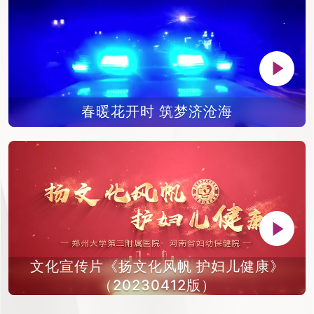
春暖花开时 筑梦济沧海
文化宣传片《扬文化风帆 护妇儿健康》
（20230412版）