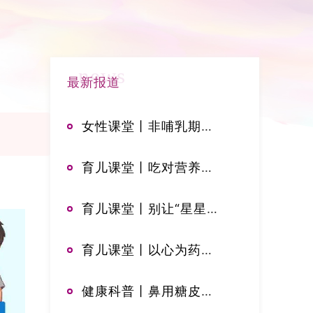
news
最新报道
女性课堂丨非哺乳期乳腺炎：别让乳房在“安静期”受伤
育儿课堂丨吃对营养，助力成长，儿童身高发育饮食科普
育儿课堂丨别让“星星的孩子”独自闪烁：孤独症谱系障碍早识别早干预
育儿课堂丨以心为药，陪伴抽动症孩子走过成长之路
健康科普丨鼻用糖皮质激素——你用对药了吗？