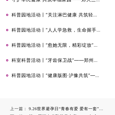
科普园地活动丨“关注淋巴健康 共筑轻松未来”——国际淋巴水肿日特别关爱行动
科普园地活动丨“人人学急救，生命握手中”－我院开展 120 国家急救日宣传活动
科普园地活动丨“愈她无限，精彩绽放”主题科普公益活动
科室科普活动丨“牙齿保卫战”——郑州市二七区中心幼儿园口腔健康科普活动总结
科普园地活动丨“健康版图·沪豫共筑”——儿童体重管理健康蓝图行动
上一篇：
9.26世界避孕日“青春有爱 爱有一套”健康教育科普入校园