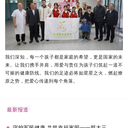
我们深知，每一个孩子都是家庭的希望，更是国家的未
来。让我们携手并肩，用爱与责任为孩子们筑起一道不
可摧的健康防线。我们的足迹必将如星星之火，燃起燎
原之势，把爱心传递到每个角落。
news
最新报道
守护军民健康 共筑幸福家园——郑大三附院开展“i科普”科技志愿服务进校园活动