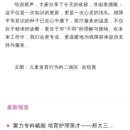
培训尾声，大家分享了今天的收获，并由衷感慨：
这不仅是一次知识的更新，更是一次心灵的洗礼。残障
平等意识的种子已在心中播下，
医疗服务的温度，不仅
在于精准的诊断，更在于对“不同”的理解与接纳
。
在未
来
工作中，我们会更专业、更温暖地为残障群体提供支
持与服务。
文图：儿童发育行为科二病区 岳恺晨
news
最新报道
聚力专科赋能 培育护理英才——郑大三附院举办2026年中华护理学会新生儿专科护士临床实践培训班开班典礼