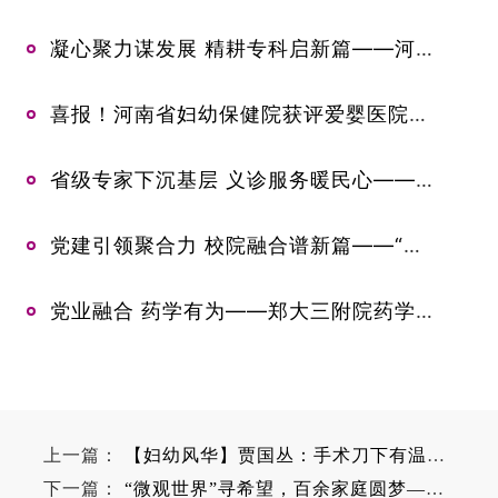
凝心聚力谋发展 精耕专科启新篇——河南省妇幼保健院乳腺甲状腺外科召开专科高质量发展专题研讨会
喜报！河南省妇幼保健院获评爱婴医院妇幼保健人员岗位胜任力考核先进单位
省级专家下沉基层 义诊服务暖民心——郑州大学第三附属医院杨红星到滑县小铺镇卫生院开展义诊活动
党建引领聚合力 校院融合谱新篇——“教研协同·药创未来”联建活动在郑州大学药学院成功举办
党业融合 药学有为——郑大三附院药学部开展2026年党建业务融合工作推进会
上一篇：
【妇幼风华】贾国丛：手术刀下有温情，乳腺健康守护者
下一篇：
“微观世界”寻希望，百余家庭圆梦——河南省妇幼保健院成功举办“显微取精宝宝回娘家”活动