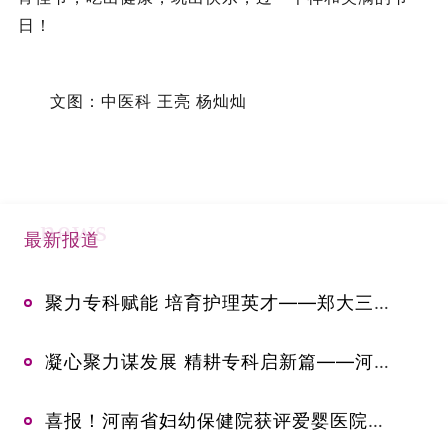
日！
文图：中医科 王亮 杨灿灿
news
最新报道
聚力专科赋能 培育护理英才——郑大三附院举办2026年中华护理学会新生儿专科护士临床实践培训班开班典礼
凝心聚力谋发展 精耕专科启新篇——河南省妇幼保健院乳腺甲状腺外科召开专科高质量发展专题研讨会
喜报！河南省妇幼保健院获评爱婴医院妇幼保健人员岗位胜任力考核先进单位