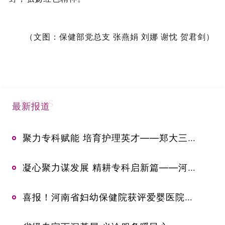
（文图：保健部党总支 张燕娟 刘娜 谢忱 贺君剑）
news
最新报道
聚力专科赋能 培育护理英才——郑大三附院举办2026年中华护理学会新生儿专科护士临床实践培训班开班典礼
凝心聚力谋发展 精耕专科启新篇——河南省妇幼保健院乳腺甲状腺外科召开专科高质量发展专题研讨会
喜报！河南省妇幼保健院获评爱婴医院妇幼保健人员岗位胜任力考核先进单位