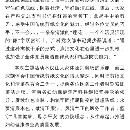
守住红色底线，防微杜渐，守好廉洁底线。随后，大家
在产科党总支副书记崔红霞的带领下，拿起手中的剪
刀，感受中国传统剪纸文化的魅力。经过各位党员的巧
手，不一会儿，一朵朵清澈的“莲花”、一个个活灵活现
的“廉”字跃然纸上。产科党支部书记樊少磊说道：“通
过这种寓教于乐的形式，廉洁文化在心里进一步扎根，
也加强了全体党员廉洁自律意识和拒腐防变能力。”
本次主题活动不仅让大家体验到剪纸的乐趣，而且
深刻体会中国传统剪纸文化的博大精深，同时把剪纸文
化和清廉教育合二为一，提醒各位医务工作者时刻紧绷
廉洁之弦。河南省妇幼保健院产科将继续坚持党的领
导，赓续红色血脉，构筑牢固拒腐防变的思想防线；永
葆清廉本色，做清正廉洁、风清气正的医务工作者；坚
守“儿童健康、母亲平安”的办院理念，从生命起点推进
妇幼健康事业高质量发展。