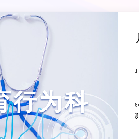
1
育行为科
6