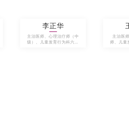
河南省儿童心理行为中心采用国内外先进且有循
李正华
及干预治疗手段开展日常诊疗工作，针对儿童生长发
育行为障碍和行为问题如孤独症、智力障碍、多动症
主治医师、心理治疗师（中
主治医
级）、儿童发育行为科六病
师、儿童
难等进行筛查、评估、诊断、治疗及家长指导。同时
区主任
部分地市的医务人员及家长进行专业知识的培训及指
2、
科室床位设
置
情况、先进设备器械配备
现设置病床225张，分为1个门诊，5个
病区
和5
区设置床位45张。一楼门诊位于儿童发育行为医学大