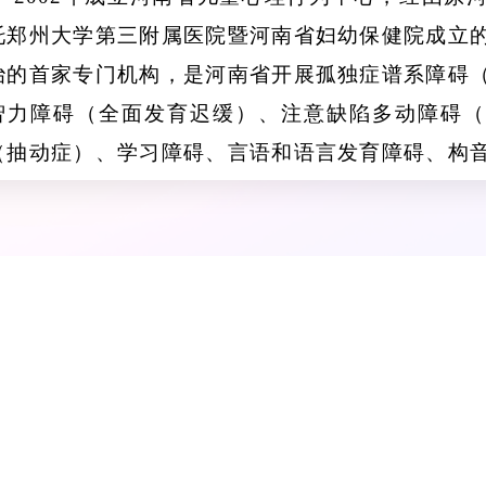
托郑州大学第三附属医院暨河南省妇幼保健院成立
治的首家专门机构，是河南省开展孤独症谱系障碍
智力障碍（全面发育迟缓）、注意缺陷多动障碍（
（抽动症）、学习障碍、言语和语言发育障碍、构
眠障碍、饮食障碍、心身疾病及常见儿童心理行为
估、诊断、干预教育训练的医教康相结合的专业科
练基地。
2014
年成立首家河南省儿童心理行为中心病区
科。
2019
年
儿童发育行为科发展为拥有1个门诊，5
区。