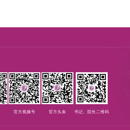
1楼，
5
个病区位于
儿童发育行为医学大楼（南院区2
个训练区位于23号楼1楼和26号楼。因为疗效显著
态。
主 任：
禹东川
护 士 长：徐海萍
地 址：郑州大学三附院（省妇幼）南院区22号楼
及23号楼1楼。
手
官方视频号
官方头条
书记、院长二维码
先进设备器械配备有：脑电生物反馈治疗仪、听