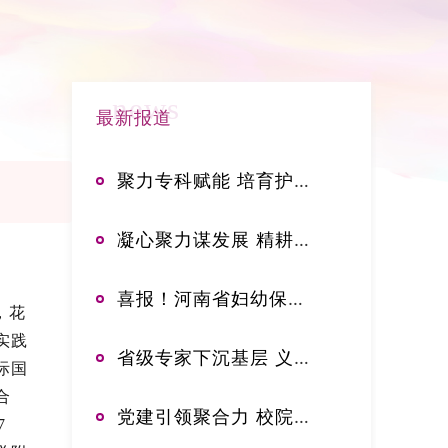
news
最新报道
聚力专科赋能 培育护理英才——郑大三附院举办2026年中华护理学会新生儿专科护士临床实践培训班开班典礼
凝心聚力谋发展 精耕专科启新篇——河南省妇幼保健院乳腺甲状腺外科召开专科高质量发展专题研讨会
喜报！河南省妇幼保健院获评爱婴医院妇幼保健人员岗位胜任力考核先进单位
，花
实践
省级专家下沉基层 义诊服务暖民心——郑州大学第三附属医院杨红星到滑县小铺镇卫生院开展义诊活动
际国
合
党建引领聚合力 校院融合谱新篇——“教研协同·药创未来”联建活动在郑州大学药学院成功举办
7