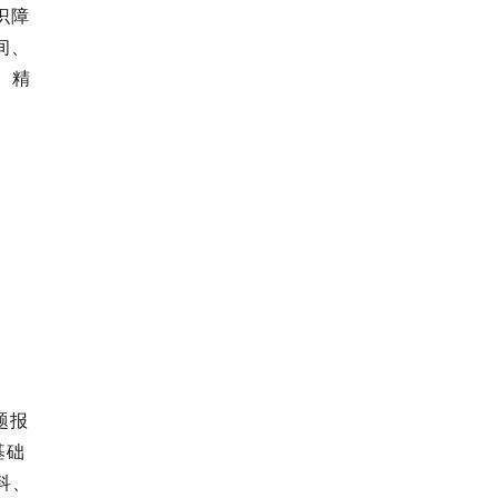
识障
间、
、精
题报
基础
科、