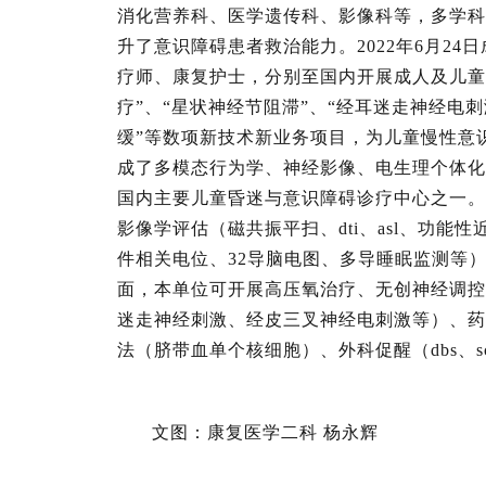
消化营养科、医学遗传科、影像科等，多学科
升了意识障碍患者救治能力。2022年6月2
疗师、康复护士，分别至国内开展成人及儿童
疗”、“星状神经节阻滞”、“经耳迷走神经电
缓”等数项新技术新业务项目，为儿童慢性意
成了多模态行为学、神经影像、电生理个体化
国内主要儿童昏迷与意识障碍诊疗中心之一。在评估
影像学评估（磁共振平扫、dti、asl、功
件相关电位、32导脑电图、多导睡眠监测等
面，本单位可开展高压氧治疗、无创神经调控
迷走神经刺激、经皮三叉神经电刺激等）、药
法（脐带血单个核细胞）、外科促醒（dbs、
文图：康复医学二科 杨永辉