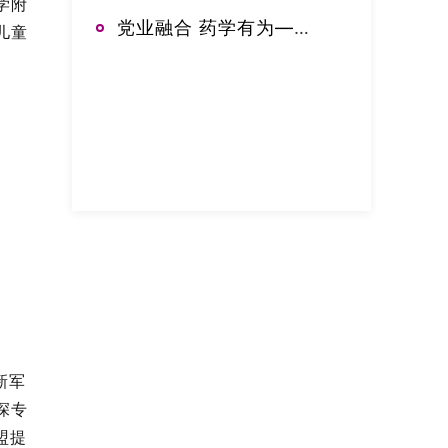
学附
党业融合 药学有为——郑大三附院药学部开展2026年党建业务融合工作推进会
儿童
新军
深专
盟提