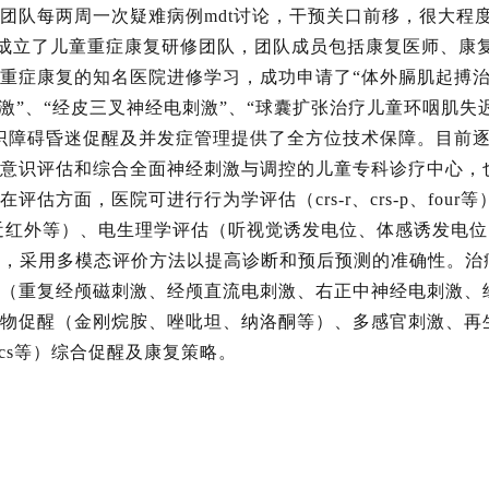
团队每两周一次疑难病例mdt讨论，干预关口前移，很大程
4日成立了儿童重症康复研修团队，团队成员包括康复医师、康
重症康复的知名医院进修学习，成功申请了“体外膈肌起搏
刺激”、“经皮三叉神经电刺激”、“球囊扩张治疗儿童环咽肌失
识障碍昏迷促醒及并发症管理提供了全方位技术保障。目前
意识评估和综合全面神经刺激与调控的儿童专科诊疗中心，
方面，医院可进行行为学评估（crs-r、crs-p、four等
能性近红外等）、电生理学评估（听视觉诱发电位、体感诱发电
），采用多模态评价方法以提高诊断和预后预测的准确性。治
（重复经颅磁刺激、经颅直流电刺激、右正中神经电刺激、
物促醒（金刚烷胺、唑吡坦、纳洛酮等）、多感官刺激、再
scs等）综合促醒及康复策略。