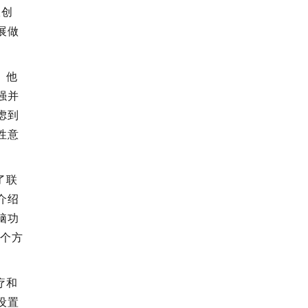
极创
展做
。他
强并
虑到
性意
了联
介绍
脑功
多个方
疗和
设置