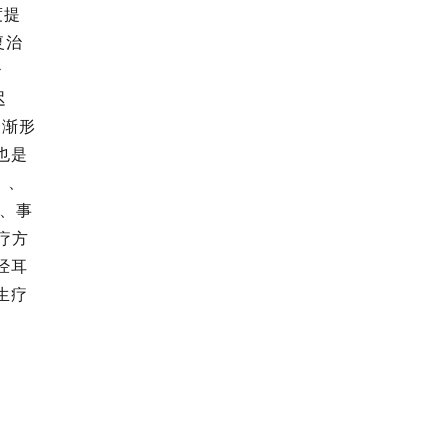
度提
复治
治
迟
逐渐形
也是
）、
位、事
疗方
经耳
生疗