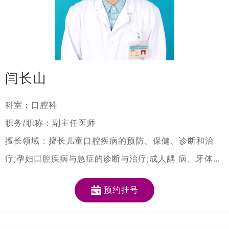
闫长山
科室：口腔科
职务/职称：副主任医师
擅长领域：擅⻓儿童口腔疾病的预防、保健、诊断和治
疗;孕妇口腔疾病与急症的诊断与治疗;成人龋 病、牙体牙
髓病、根尖周病、牙周病的诊断和治疗;阻生牙、多生牙
预约挂号
及智⻮拔除术、口腔颌面部囊肿及肿瘤的摘除术及牙⻮外
伤脱位再植术;牙列缺失的全口义⻮修复术;牙⻮缺损及无