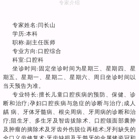
髓牙的金属烤瓷冠和全瓷冠的修复术;牙列缺损的局部义
专家介绍
⻮修复术、以及套筒冠、磁性附着体及精密附着体在牙列
缺损 中的临床应用。
专家姓名
:
闫长山
学历
:
本科
职称
:
副主任医师
专业方向
:
口腔综合
科室
:
口腔科
坐诊时间
:
固定坐诊时间为星期三、星期四、星
期五。星期一、星期二、星期六、周日坐诊时间以
当天预告为准。
专业特⻓:
擅⻓儿童口腔疾病的预防、保健、诊
断和治疗;孕妇口腔疾病与急症的诊断与治疗;成人
龋 病、牙体牙髓病、根尖周病、牙周病的诊断和治
疗;阻生牙、多生牙及智⻮拔除术、口腔颌面部囊肿
及肿瘤的摘除术及牙⻮外伤脱位再植术;牙列缺失的
全口义⻮修复术;牙⻮缺损及无髓牙的金属烤瓷冠和