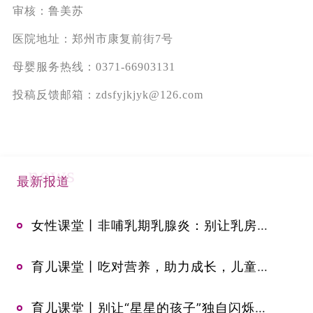
审核：鲁美苏
医院地址：郑州市康复前街7号
母婴服务热线：0371-66903131
投稿反馈邮箱：zdsfyjkjyk@126.com
news
最新报道
女性课堂丨非哺乳期乳腺炎：别让乳房在“安静期”受伤
育儿课堂丨吃对营养，助力成长，儿童身高发育饮食科普
育儿课堂丨别让“星星的孩子”独自闪烁：孤独症谱系障碍早识别早干预